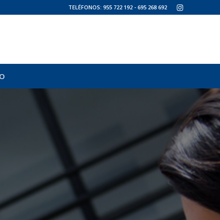
TELÉFONOS:
955 722 192
-
695 268 692
O