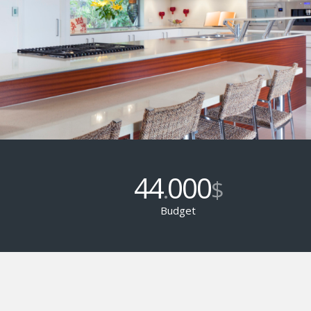
44
000
.
$
Budget