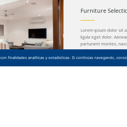
Furniture Selecti
Lorem ipsum dolor sit 
ligula eget dolor. Aene
parturient montes, nasce
pellentesque eu, pretiu
 con finalidades analíticas y estadísticas. Si continúas navegando, con