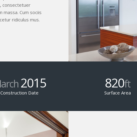
, consectetuer
an massa. Cum sociis
etur ridiculus mus.
2015
820
arch
ft
Construction Date
Surface Area